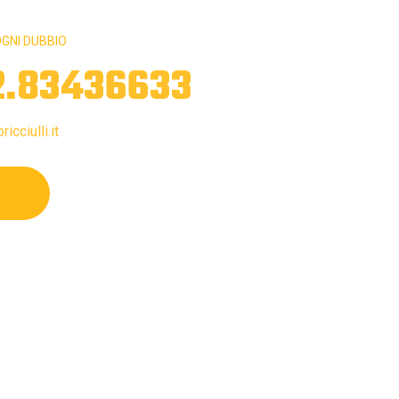
GNI DUBBIO
2.83436633
icciulli.it