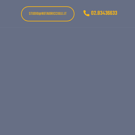
02.83436633
STUDIO@NOTAIORICCIULLI.IT